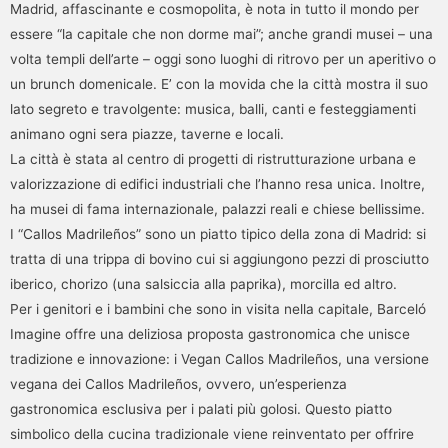
Madrid, affascinante e cosmopolita, è nota in tutto il mondo per
essere “la capitale che non dorme mai”; anche grandi musei – una
volta templi dell’arte – oggi sono luoghi di ritrovo per un aperitivo o
un brunch domenicale. E’ con la movida che la città mostra il suo
lato segreto e travolgente: musica, balli, canti e festeggiamenti
animano ogni sera piazze, taverne e locali.
La città è stata al centro di progetti di ristrutturazione urbana e
valorizzazione di edifici industriali che l’hanno resa unica. Inoltre,
ha musei di fama internazionale, palazzi reali e chiese bellissime.
I “Callos Madrileños” sono un piatto tipico della zona di Madrid: si
tratta di una trippa di bovino cui si aggiungono pezzi di prosciutto
iberico, chorizo (una salsiccia alla paprika), morcilla ed altro.
Per i genitori e i bambini che sono in visita nella capitale, Barceló
Imagine offre una deliziosa proposta gastronomica che unisce
tradizione e innovazione: i Vegan Callos Madrileños, una versione
vegana dei Callos Madrileños, ovvero, un’esperienza
gastronomica esclusiva per i palati più golosi. Questo piatto
simbolico della cucina tradizionale viene reinventato per offrire