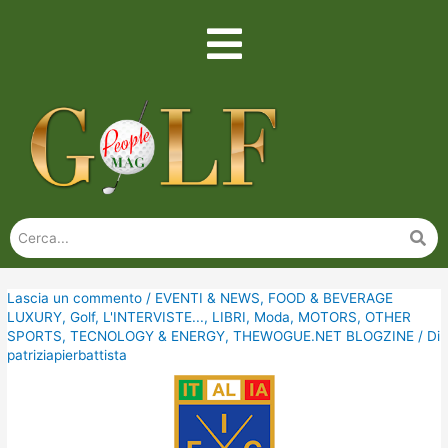
Lascia un commento
/
EVENTI & NEWS
,
FOOD & BEVERAGE
LUXURY
,
Golf
,
L'INTERVISTE...
,
LIBRI
,
Moda
,
MOTORS
,
OTHER
SPORTS
,
TECNOLOGY & ENERGY
,
THEWOGUE.NET BLOGZINE
/ Di
patriziapierbattista