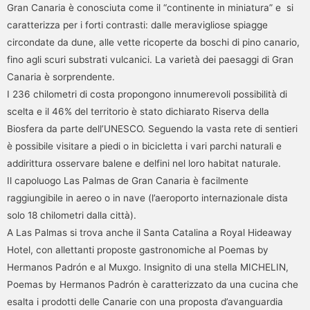
Gran Canaria è conosciuta come il “continente in miniatura” e si
caratterizza per i forti contrasti: dalle meravigliose spiagge
circondate da dune, alle vette ricoperte da boschi di pino canario,
fino agli scuri substrati vulcanici. La varietà dei paesaggi di Gran
Canaria è sorprendente.
I 236 chilometri di costa propongono innumerevoli possibilità di
scelta e il 46% del territorio è stato dichiarato Riserva della
Biosfera da parte dell’UNESCO. Seguendo la vasta rete di sentieri
è possibile visitare a piedi o in bicicletta i vari parchi naturali e
addirittura osservare balene e delfini nel loro habitat naturale.
Il capoluogo Las Palmas de Gran Canaria è facilmente
raggiungibile in aereo o in nave (l’aeroporto internazionale dista
solo 18 chilometri dalla città).
A Las Palmas si trova anche il Santa Catalina a Royal Hideaway
Hotel, con allettanti proposte gastronomiche al Poemas by
Hermanos Padrón e al Muxgo. Insignito di una stella MICHELIN,
Poemas by Hermanos Padrón è caratterizzato da una cucina che
esalta i prodotti delle Canarie con una proposta d’avanguardia