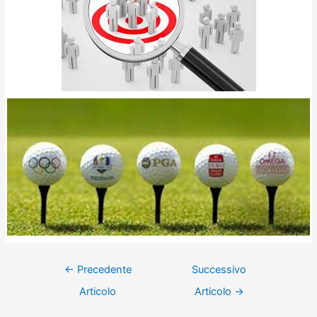
←
Precedente
Successivo
Articolo
Articolo
→