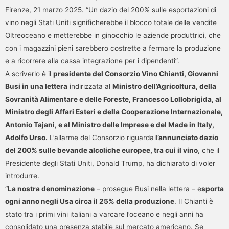
Firenze, 21 marzo 2025. “Un dazio del 200% sulle esportazioni di
vino negli Stati Uniti significherebbe il blocco totale delle vendite
Oltreoceano e metterebbe in ginocchio le aziende produttrici, che
con i magazzini pieni sarebbero costrette a fermare la produzione
e a ricorrere alla cassa integrazione per i dipendenti”.
A scriverlo è il
presidente del Consorzio Vino Chianti, Giovanni
Busi in una lettera
indirizzata al
Ministro dell’Agricoltura, della
Sovranità Alimentare e delle Foreste, Francesco Lollobrigida, al
Ministro degli Affari Esteri e della Cooperazione Internazionale,
Antonio Tajani, e al Ministro delle Imprese e del Made in Italy,
Adolfo Urso.
L’allarme del Consorzio riguarda
l’annunciato dazio
del 200% sulle bevande alcoliche europee, tra cui il vino
, che il
Presidente degli Stati Uniti, Donald Trump, ha dichiarato di voler
introdurre.
“
La nostra denominazione
– prosegue Busi nella lettera – e
sporta
ogni anno negli Usa circa il 25% della produzione
. Il Chianti è
stato tra i primi vini italiani a varcare l’oceano e negli anni ha
consolidato una presenza stabile sul mercato americano. Se