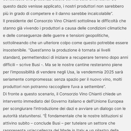
questo dazio venisse applicato, i nostri produttori non sarebbero
più in grado di competere e il danno sarebbe incalcolabile”.
Il presidente del Consorzio Vino Chianti sottolinea le difficoltà che
stanno già vivendo i produttori a causa delle condizioni climatiche
e delle conseguenze delle guerre e tensioni geopolitiche,
sottolineando che un ulteriore colpo come questo potrebbe essere
insostenibile. “Quest’anno la produzione è tornata ai livelli
standard, permettendoci di iniziare a recuperare terreno dopo anni
difficili – scrive Busi -. Ma se le nostre cantine resteranno piene
per l’impossibilità di vendere negli Usa, la vendemmia 2025 sarà
seriamente compromessa: senza spazio per il nuovo vino, molti
produttori non potranno raccogliere l’uva a settembre”.
Di fronte a questo scenario, il Consorzio Vino Chianti chiede un
intervento immediato del Governo italiano e dell’Unione Europea
per scongiurare l’introduzione dei dazi e avviare un dialogo con le
autorità statunitensi. “È fondamentale che le nostre istituzioni si
attivino subito – conclude Busi – per tutelare un settore che
rappresenta un’eccellenza del Made in Italy e un pilastro della