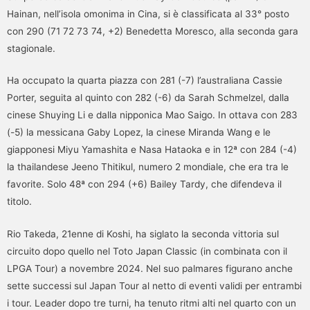
Hainan, nell’isola omonima in Cina, si è classificata al 33° posto
con 290 (71 72 73 74, +2) Benedetta Moresco, alla seconda gara
stagionale.
Ha occupato la quarta piazza con 281 (-7) l’australiana Cassie
Porter, seguita al quinto con 282 (-6) da Sarah Schmelzel, dalla
cinese Shuying Li e dalla nipponica Mao Saigo. In ottava con 283
(-5) la messicana Gaby Lopez, la cinese Miranda Wang e le
giapponesi Miyu Yamashita e Nasa Hataoka e in 12ª con 284 (-4)
la thailandese Jeeno Thitikul, numero 2 mondiale, che era tra le
favorite. Solo 48ª con 294 (+6) Bailey Tardy, che difendeva il
titolo.
Rio Takeda, 21enne di Koshi, ha siglato la seconda vittoria sul
circuito dopo quello nel Toto Japan Classic (in combinata con il
LPGA Tour) a novembre 2024. Nel suo palmares figurano anche
sette successi sul Japan Tour al netto di eventi validi per entrambi
i tour. Leader dopo tre turni, ha tenuto ritmi alti nel quarto con un