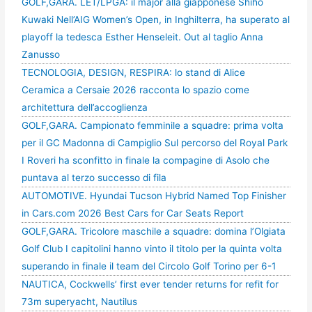
GOLF,GARA. LET/LPGA: il major alla giapponese Shiho
Kuwaki Nell’AIG Women’s Open, in Inghilterra, ha superato al
playoff la tedesca Esther Henseleit. Out al taglio Anna
Zanusso
TECNOLOGIA, DESIGN, RESPIRA: lo stand di Alice
Ceramica a Cersaie 2026 racconta lo spazio come
architettura dell’accoglienza
GOLF,GARA. Campionato femminile a squadre: prima volta
per il GC Madonna di Campiglio Sul percorso del Royal Park
I Roveri ha sconfitto in finale la compagine di Asolo che
puntava al terzo successo di fila
AUTOMOTIVE. Hyundai Tucson Hybrid Named Top Finisher
in Cars.com 2026 Best Cars for Car Seats Report
GOLF,GARA. Tricolore maschile a squadre: domina l’Olgiata
Golf Club I capitolini hanno vinto il titolo per la quinta volta
superando in finale il team del Circolo Golf Torino per 6-1
NAUTICA, Cockwells’ first ever tender returns for refit for
73m superyacht, Nautilus