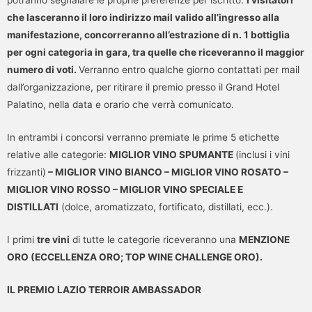
potranno segnalare le proprie preferenze per iscritto.
I visitatori
che lasceranno il loro indirizzo mail valido all’ingresso alla
manifestazione, concorreranno all’estrazione di n. 1 bottiglia
per ogni categoria in gara, tra quelle che riceveranno il maggior
numero di voti.
Verranno entro qualche giorno contattati per mail
dall’organizzazione, per ritirare il premio presso il Grand Hotel
Palatino, nella data e orario che verrà comunicato.
In entrambi i concorsi verranno premiate le prime 5 etichette
relative alle categorie:
MIGLIOR VINO SPUMANTE
(inclusi i vini
frizzanti)
– MIGLIOR VINO BIANCO – MIGLIOR VINO ROSATO –
MIGLIOR VINO ROSSO – MIGLIOR VINO SPECIALE E
DISTILLATI
(dolce, aromatizzato, fortificato, distillati, ecc.).
I primi
tre vini
di tutte le categorie riceveranno una
MENZIONE
ORO (ECCELLENZA ORO; TOP WINE CHALLENGE ORO).
IL PREMIO LAZIO TERROIR AMBASSADOR