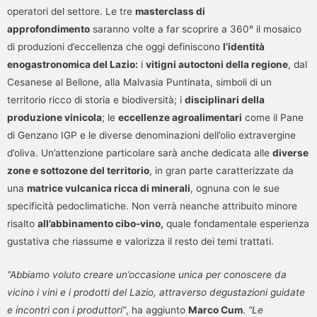
operatori del settore. Le tre
masterclass di
approfondimento
saranno volte a far scoprire a 360° il mosaico
di produzioni d’eccellenza che oggi definiscono
l’identità
enogastronomica del Lazio:
i
vitigni autoctoni della regione
, dal
Cesanese al Bellone, alla Malvasia Puntinata, simboli di un
territorio ricco di storia e biodiversità; i
disciplinari della
produzione vinicola
; le
eccellenze agroalimentari
come il Pane
di Genzano IGP e le diverse denominazioni dell’olio extravergine
d’oliva. Un’attenzione particolare sarà anche dedicata alle
diverse
zone e sottozone del territorio
, in gran parte caratterizzate da
una
matrice vulcanica ricca di minerali
, ognuna con le sue
specificità pedoclimatiche. Non verrà neanche attribuito minore
risalto
all’abbinamento cibo-vino,
quale fondamentale esperienza
gustativa che riassume e valorizza il resto dei temi trattati.
“Abbiamo voluto creare un’occasione unica per conoscere da
vicino i vini e i prodotti del Lazio, attraverso degustazioni guidate
e incontri con i produttori”
, ha aggiunto
Marco Cum
.
“Le