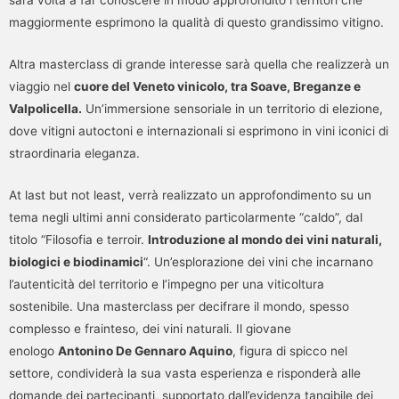
sarà volta a far conoscere in modo approfondito i territori che
maggiormente esprimono la qualità di questo grandissimo vitigno.
Altra masterclass di grande interesse sarà quella che realizzerà un
viaggio nel
cuore del Veneto vinicolo, tra Soave, Breganze e
Valpolicella.
Un’immersione sensoriale in un territorio di elezione,
dove vitigni autoctoni e internazionali si esprimono in vini iconici di
straordinaria eleganza.
At last but not least, verrà realizzato un approfondimento su un
tema negli ultimi anni considerato particolarmente “caldo”, dal
titolo “Filosofia e terroir.
Introduzione al mondo dei vini naturali,
biologici e biodinamici
“. Un’esplorazione dei vini che incarnano
l’autenticità del territorio e l’impegno per una viticoltura
sostenibile. Una masterclass per decifrare il mondo, spesso
complesso e frainteso, dei vini naturali. Il giovane
enologo
Antonino De Gennaro Aquino
, figura di spicco nel
settore, condividerà la sua vasta esperienza e risponderà alle
domande dei partecipanti, supportato dall’evidenza tangibile dei