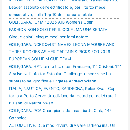
AUTOMOTIVE. MERCATO. BYD cresce ancora nel mercato.
Leader assoluto dell’elettrificato e, per il terzo mese
consecutivo, nella Top 10 del mercato totale
GOLF,GARA. ICYMI: 2026 AIG Women’s Open
FASHION NON SOLO PER IL GOLF…MA UNA SERATA.
Cinque colori, cinque modi per farsi notare
GOLF,GARA. NORDQVIST NAMES LEONA MAGUIRE AND
THREE ROOKIES AS HER CAPTAIN’S PICKS FOR 2026
EUROPEAN SOLHEIM CUP TEAM
GOLF,GARA. HPT: primo titolo per Franssen, 11° Cristoni, 17°
Scalise Nell’Infortar Estonian Challenge lo scozzese ha
superato nel giro finale l’inglese Andrew Wilson
ITALIA, NAUTICA, EVENTO, SARDEGNA, Rolex Swan Cup
torna a Porto Cervo Un’edizione da record per celebrare i
60 anni di Nautor Swan
GOLF,GARA. PGA Champions: Johnson batte Cink, 44°
Canonica
AUTOMOTIVE. Due modi diversi di vivere l’adrenalina. Un