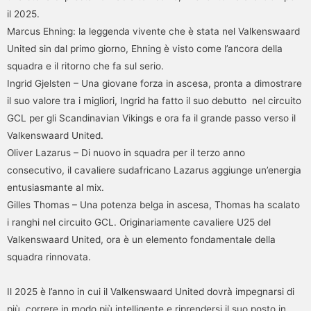
il 2025.
Marcus Ehning: la leggenda vivente che è stata nel Valkenswaard
United sin dal primo giorno, Ehning è visto come l’ancora della
squadra e il ritorno che fa sul serio.
Ingrid Gjelsten – Una giovane forza in ascesa, pronta a dimostrare
il suo valore tra i migliori, Ingrid ha fatto il suo debutto nel circuito
GCL per gli Scandinavian Vikings e ora fa il grande passo verso il
Valkenswaard United.
Oliver Lazarus – Di nuovo in squadra per il terzo anno
consecutivo, il cavaliere sudafricano Lazarus aggiunge un’energia
entusiasmante al mix.
Gilles Thomas – Una potenza belga in ascesa, Thomas ha scalato
i ranghi nel circuito GCL. Originariamente cavaliere U25 del
Valkenswaard United, ora è un elemento fondamentale della
squadra rinnovata.
Il 2025 è l’anno in cui il Valkenswaard United dovrà impegnarsi di
più, correre in modo più intelligente e riprendersi il suo posto in