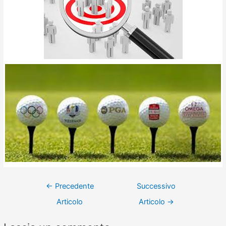
←
Precedente
Successivo
Articolo
Articolo
→