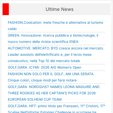
Ultime News
FASHION.Coolcation: mete fresche e alternative al turismo
caldo
GREEN. Innovazione: ricerca pubblica e biotecnologie, il
nuovo numero della rivista scientifica ENEA
AUTOMOTIVE. MERCATO. BYD cresce ancora nel mercato.
Leader assoluto dell’elettrificato e, per il terzo mese
consecutivo, nella Top 10 del mercato totale
GOLF,GARA. ICYMI: 2026 AIG Women’s Open
FASHION NON SOLO PER IL GOLF…MA UNA SERATA.
Cinque colori, cinque modi per farsi notare
GOLF,GARA. NORDQVIST NAMES LEONA MAGUIRE AND
THREE ROOKIES AS HER CAPTAIN’S PICKS FOR 2026
EUROPEAN SOLHEIM CUP TEAM
GOLF,GARA. HPT: primo titolo per Franssen, 11° Cristoni, 17°
Scalise Nell’Infortar Estonian Challenge lo scozzese ha