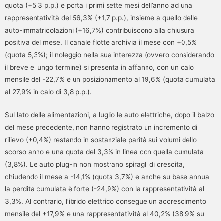
quota (+5,3 p.p.) e porta i primi sette mesi dell’anno ad una
rappresentatività del 56,3% (+1,7 p.p.), insieme a quello delle
auto-immatricolazioni (+16,7%) contribuiscono alla chiusura
positiva del mese. Il canale flotte archivia il mese con +0,5%
(quota 5,3%); il noleggio nella sua interezza (ovvero considerando
il breve e lungo termine) si presenta in affanno, con un calo
mensile del -22,7% e un posizionamento al 19,6% (quota cumulata
al 27,9% in calo di 3,8 p.p.).
Sul lato delle alimentazioni, a luglio le auto elettriche, dopo il balzo
del mese precedente, non hanno registrato un incremento di
rilievo (+0,4%) restando in sostanziale parità sui volumi dello
scorso anno e una quota del 3,3% in linea con quella cumulata
(3,8%). Le auto plug-in non mostrano spiragli di crescita,
chiudendo il mese a -14,1% (quota 3,7%) e anche su base annua
la perdita cumulata è forte (-24,9%) con la rappresentatività al
3,3%. Al contrario, l’ibrido elettrico consegue un accrescimento
mensile del +17,9% e una rappresentatività al 40,2% (38,9% su