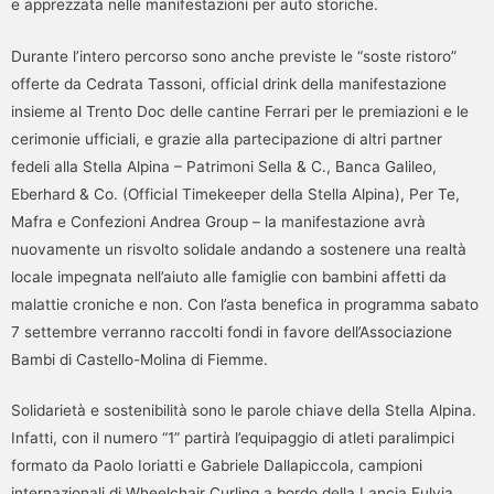
e apprezzata nelle manifestazioni per auto storiche.
Durante l’intero percorso sono anche previste le “soste ristoro”
offerte da Cedrata Tassoni, official drink della manifestazione
insieme al Trento Doc delle cantine Ferrari per le premiazioni e le
cerimonie ufficiali, e grazie alla partecipazione di altri partner
fedeli alla Stella Alpina – Patrimoni Sella & C., Banca Galileo,
Eberhard & Co. (Official Timekeeper della Stella Alpina), Per Te,
Mafra e Confezioni Andrea Group – la manifestazione avrà
nuovamente un risvolto solidale andando a sostenere una realtà
locale impegnata nell’aiuto alle famiglie con bambini affetti da
malattie croniche e non. Con l’asta benefica in programma sabato
7 settembre verranno raccolti fondi in favore dell’Associazione
Bambi di Castello-Molina di Fiemme.
Solidarietà e sostenibilità sono le parole chiave della Stella Alpina.
Infatti, con il numero “1” partirà l’equipaggio di atleti paralimpici
formato da Paolo Ioriatti e Gabriele Dallapiccola, campioni
internazionali di Wheelchair Curling a bordo della Lancia Fulvia