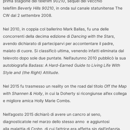
prima stagione del telefilm
90210
, sequel del vecchio
telefilm
Beverly Hills 90210
, in onda sul canale statunitense The
CW dal 2 settembre 2008.
Nel 2010, in coppia col ballerino Mark Ballas, fu una delle
concorrenti della decima edizione di
Dancing with the Stars
,
avendo dichiarato di parteciparvi per accontentare il padre,
malato di cuore. Si classificò ultima, venendo infatti eliminata dal
televoto dopo sole due puntate. Nell’autunno 2010 pubblicò la sua
autobiografia
Badass: A Hard-Earned Guide to Living Life With
Style and (the Right) Attitude
.
Nel 2015 fu trasmesso un reality on the road dal titolo
Off the Map
with Shannen & Holly
, in cui la Doherty si ricongiunse all’ex collega
e migliore amica Holly Marie Combs.
Nell’agosto 2015 dichiarò di avere un cancro al seno,
diagnosticatole nel marzo dello stesso anno e aggiuntosi
alla malattia di Crohn, di cui l’attrice era affetta sin dall’infanzia.