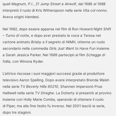
quali
Magnum, P.I.
,
21 Jump Street
e
Airwolf
, dal 1986 al 1988
interpretò il ruolo di Kris Witherspoon nella serie
Vita col nonno
.
Aveva origini irlandesi.
Nel 1982, dopo essere apparsa nel film di Ron Howard
Night Shift
– Turno di notte
, e dopo aver prestato la voce a Teresa nel
cartone animato
Brisby e il segreto di NIMH
, ottenne un ruolo
secondario nella commedia
Girls Just Want to Have Fun
insieme
a Sarah Jessica Parker. Nel 1989 partecipò al film
Schegge di
follia
, con Winona Ryder.
L’attrice riscosse i suoi maggiori successi grazie al produttore
televisivo Aaron Spelling. Dopo avere interpretato Brenda Walsh
nella serie TV
Beverly Hills 90210
, Shannen impersonò Prue
Halliwell nella serie TV
Streghe
. La Doherty si presentò al provino
insieme con Holly Marie Combs, sperando di ottenere il ruolo
di Piper, ma alla fine l’esito fu inverso. Nel 2001 lasciò la serie,
dopo tre stagioni.