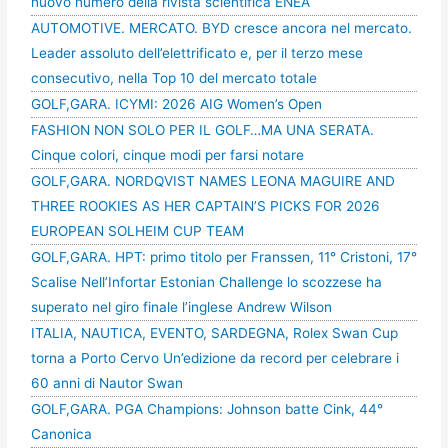
nuovo numero della rivista scientifica ENEA
AUTOMOTIVE. MERCATO. BYD cresce ancora nel mercato.
Leader assoluto dell’elettrificato e, per il terzo mese
consecutivo, nella Top 10 del mercato totale
GOLF,GARA. ICYMI: 2026 AIG Women’s Open
FASHION NON SOLO PER IL GOLF…MA UNA SERATA.
Cinque colori, cinque modi per farsi notare
GOLF,GARA. NORDQVIST NAMES LEONA MAGUIRE AND
THREE ROOKIES AS HER CAPTAIN’S PICKS FOR 2026
EUROPEAN SOLHEIM CUP TEAM
GOLF,GARA. HPT: primo titolo per Franssen, 11° Cristoni, 17°
Scalise Nell’Infortar Estonian Challenge lo scozzese ha
superato nel giro finale l’inglese Andrew Wilson
ITALIA, NAUTICA, EVENTO, SARDEGNA, Rolex Swan Cup
torna a Porto Cervo Un’edizione da record per celebrare i
60 anni di Nautor Swan
GOLF,GARA. PGA Champions: Johnson batte Cink, 44°
Canonica