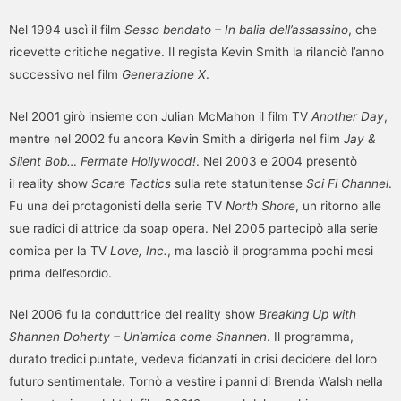
Nel 1994 uscì il film
Sesso bendato – In balia dell’assassino
, che
ricevette critiche negative. Il regista Kevin Smith la rilanciò l’anno
successivo nel film
Generazione X
.
Nel 2001 girò insieme con Julian McMahon il film TV
Another Day
,
mentre nel 2002 fu ancora Kevin Smith a dirigerla nel film
Jay &
Silent Bob… Fermate Hollywood!
. Nel 2003 e 2004 presentò
il reality show
Scare Tactics
sulla rete statunitense
Sci Fi Channel
.
Fu una dei protagonisti della serie TV
North Shore
, un ritorno alle
sue radici di attrice da soap opera. Nel 2005 partecipò alla serie
comica per la TV
Love, Inc.
, ma lasciò il programma pochi mesi
prima dell’esordio.
Nel 2006 fu la conduttrice del reality show
Breaking Up with
Shannen Doherty – Un’amica come Shannen
. Il programma,
durato tredici puntate, vedeva fidanzati in crisi decidere del loro
futuro sentimentale. Tornò a vestire i panni di Brenda Walsh nella