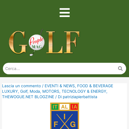
Lascia un commento
/
EVENTI & NEWS
,
FOOD & BEVERAGE
LUXURY
,
Golf
,
Moda
,
MOTORS
,
TECNOLOGY & ENERGY
,
THEWOGUE.NET BLOGZINE
/ Di
patriziapierbattista