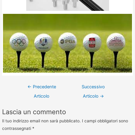
←
Precedente
Successivo
Articolo
Articolo
→
Lascia un commento
Il tuo indirizzo email non sarà pubblicato.
I campi obbligatori sono
contrassegnati
*