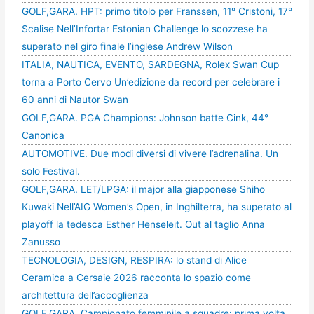
GOLF,GARA. HPT: primo titolo per Franssen, 11° Cristoni, 17°
Scalise Nell’Infortar Estonian Challenge lo scozzese ha
superato nel giro finale l’inglese Andrew Wilson
ITALIA, NAUTICA, EVENTO, SARDEGNA, Rolex Swan Cup
torna a Porto Cervo Un’edizione da record per celebrare i
60 anni di Nautor Swan
GOLF,GARA. PGA Champions: Johnson batte Cink, 44°
Canonica
AUTOMOTIVE. Due modi diversi di vivere l’adrenalina. Un
solo Festival.
GOLF,GARA. LET/LPGA: il major alla giapponese Shiho
Kuwaki Nell’AIG Women’s Open, in Inghilterra, ha superato al
playoff la tedesca Esther Henseleit. Out al taglio Anna
Zanusso
TECNOLOGIA, DESIGN, RESPIRA: lo stand di Alice
Ceramica a Cersaie 2026 racconta lo spazio come
architettura dell’accoglienza
GOLF,GARA. Campionato femminile a squadre: prima volta