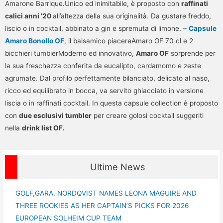
Amarone Barrique.Unico ed inimitabile, è proposto con
raffinati
calici anni ’20
all’altezza della sua originalità. Da gustare freddo,
liscio o in cocktail, abbinato a gin e spremuta di limone.
–
Capsule
Amaro Bonollo OF
,
il balsamico piacereAmaro OF 70 cl e 2
bicchieri tumblerModerno ed innovativo,
Amaro OF
sorprende per
la sua freschezza conferita da eucalipto, cardamomo e zeste
agrumate. Dal profilo perfettamente bilanciato, delicato al naso,
ricco ed equilibrato in bocca, va servito ghiacciato in versione
liscia o in raffinati cocktail. In questa capsule collection è proposto
con
due esclusivi tumbler
per creare golosi cocktail suggeriti
nella
drink list OF.
Ultime News
GOLF,GARA. NORDQVIST NAMES LEONA MAGUIRE AND
THREE ROOKIES AS HER CAPTAIN’S PICKS FOR 2026
EUROPEAN SOLHEIM CUP TEAM