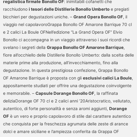
regalistica firmate
Bonollo OF
: inimitabili cofanetti che
racchiudono
i tesori delle Distillerie Bonollo Umberto
e pregiati
bicchieri per degustazioni uniche. –
Grand Opera Bonollo OF
, il
viaggio nel capolavoroGrappa Bonollo OF Amarone Barrique 70 cl
e 2 calici La Boule OFNell’edizione “La Grand Opera OF” Elvio
Bonollo ci accompagna in un viaggio attraverso i suoi ricordi che
svelano i segreti della
Grappa Bonollo OF Amarone Barrique
,
fiore all’occhiello delle Distillerie Bonollo Umberto: dalla scelta delle
materie prime alla produzione, all’invecchiamento, fino alla
degustazione. In questa prestigiosa confezione, Grappa Bonollo
OF Amarone Barrique è proposta con gli
esclusivi calici La Boule
,
appositamente studiati per offrire una degustazione coinvolgente
e memorabile. –
Capsule Dorange Bonollo OF
, la raffinata
deliziaDorange OF 70 cl e 2 calici anni ’20Aristocratico, vellutato,
autentico, di forte personalità e senza aromi aggiunti,
Dorange
OF
è un vero e proprio capolavoro di stile dal carattere autentico
che conquista per la freschezza agrumata delle zeste di arance
dolci e amare siciliane e l’ampiezza conferita da Grappa OF