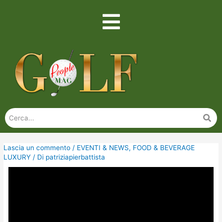
Lascia un commento
/
EVENTI & NEWS
,
FOOD & BEVERAGE
LUXURY
/ Di
patriziapierbattista