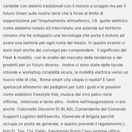
variabile con sistemi tradizionali con il motore a scoppio ma per il
futuro Green sulla nostra terra che è forse al limite di
sopportazione per l’inquinamento atmosferico, c’è quello elettrico
come abbiamo notato ed intervistato una azienda sul territorio
romano che ha sviluppato una tecnologia che porta il motore ad
avere una batteria per ogni ruota del mezzo. In questo evento vi
sono stati anche dei convegni per comprendere il significato del
Fleet & mobility con le analisi del mercato della tendenza e dei
prodotti per un futuro diverso. Inoltre vi sono state delle tavole
rotonde e workshop ciclabilità sicura, la mobilità elettrica verso un
nuovo stile di vita, Roma smart city utopia o realtà? E tanti
spettacoli all’esterno dei padiglioni per tutti i gusti e le passioni
come esibizioni freestyle trial, musica dal vivo palco rione
officine, minicross e tanto altro. Inoltre nell’inaugurazione vi era
anche Colonnello Giovanni DI BLASI, Comandante del Comando
Supporti Logistici dell’Esercito. (Generale di Brigata perché
occupa un posto da generale, e questo prevede il regolamento.).
Foto2) Ten. Col. Fabio Sandonnini Punzi Capo sezione ufficio