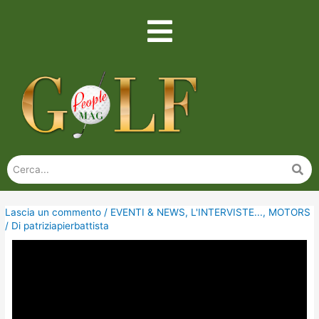
Lascia un commento
/
EVENTI & NEWS
,
L'INTERVISTE...
,
MOTORS
/ Di
patriziapierbattista