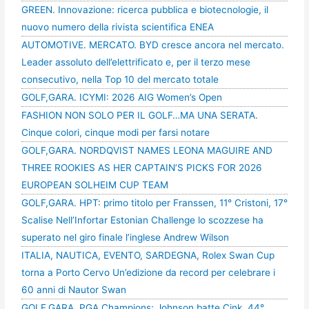
GREEN. Innovazione: ricerca pubblica e biotecnologie, il
nuovo numero della rivista scientifica ENEA
AUTOMOTIVE. MERCATO. BYD cresce ancora nel mercato.
Leader assoluto dell’elettrificato e, per il terzo mese
consecutivo, nella Top 10 del mercato totale
GOLF,GARA. ICYMI: 2026 AIG Women’s Open
FASHION NON SOLO PER IL GOLF…MA UNA SERATA.
Cinque colori, cinque modi per farsi notare
GOLF,GARA. NORDQVIST NAMES LEONA MAGUIRE AND
THREE ROOKIES AS HER CAPTAIN’S PICKS FOR 2026
EUROPEAN SOLHEIM CUP TEAM
GOLF,GARA. HPT: primo titolo per Franssen, 11° Cristoni, 17°
Scalise Nell’Infortar Estonian Challenge lo scozzese ha
superato nel giro finale l’inglese Andrew Wilson
ITALIA, NAUTICA, EVENTO, SARDEGNA, Rolex Swan Cup
torna a Porto Cervo Un’edizione da record per celebrare i
60 anni di Nautor Swan
GOLF,GARA. PGA Champions: Johnson batte Cink, 44°