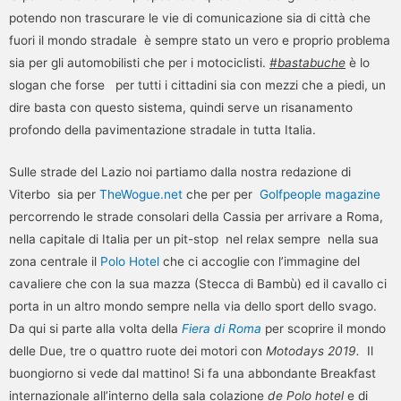
potendo non trascurare le vie di comunicazione sia di città che
fuori il mondo stradale è sempre stato un vero e proprio problema
sia per gli automobilisti che per i motociclisti.
#bastabuche
è lo
slogan che forse per tutti i cittadini sia con mezzi che a piedi, un
dire basta con questo sistema, quindi serve un risanamento
profondo della pavimentazione stradale in tutta Italia.
Sulle strade del Lazio noi partiamo dalla nostra redazione di
Viterbo sia per
TheWogue.net
che per per
Golfpeople magazine
percorrendo le strade consolari della Cassia per arrivare a Roma,
nella capitale di Italia per un pit-stop nel relax sempre nella sua
zona centrale il
Polo Hotel
che ci accoglie con l’immagine del
cavaliere che con la sua mazza (Stecca di Bambù) ed il cavallo ci
porta in un altro mondo sempre nella via dello sport dello svago.
Da qui si parte alla volta della
Fiera di
Roma
per scoprire il mondo
delle Due, tre o quattro ruote dei motori con
Motodays 2019.
Il
buongiorno si vede dal mattino! Si fa una abbondante Breakfast
internazionale all’interno della sala colazione
de Polo hotel
e di