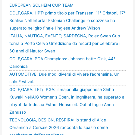
EUROPEAN SOLHEIM CUP TEAM
GOLF,GARA. HPT: primo titolo per Franssen, 11° Cristoni, 17°
Scalise Nell’Infortar Estonian Challenge lo scozzese ha
superato nel giro finale l’inglese Andrew Wilson
ITALIA, NAUTICA, EVENTO, SARDEGNA, Rolex Swan Cup
torna a Porto Cervo Un’edizione da record per celebrare i
60 anni di Nautor Swan
GOLF,GARA. PGA Champions: Johnson batte Cink, 44°
Canonica
AUTOMOTIVE. Due modi diversi di vivere l’adrenalina. Un
solo Festival.
GOLF,GARA. LET/LPGA: il major alla giapponese Shiho
Kuwaki Nell’AIG Women’s Open, in Inghilterra, ha superato al
playoff la tedesca Esther Henseleit. Out al taglio Anna
Zanusso
TECNOLOGIA, DESIGN, RESPIRA: lo stand di Alice
Ceramica a Cersaie 2026 racconta lo spazio come
architettura dell’accoglienza