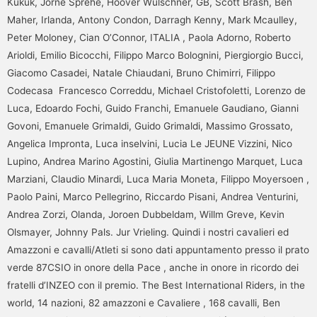
Kukuk, Jorne Sprehe, Hoover Wulschner, GB, Scott Brash, Ben
Maher, Irlanda, Antony Condon, Darragh Kenny, Mark Mcaulley,
Peter Moloney, Cian O’Connor, ITALIA , Paola Adorno, Roberto
Arioldi, Emilio Bicocchi, Filippo Marco Bolognini, Piergiorgio Bucci,
Giacomo Casadei, Natale Chiaudani, Bruno Chimirri, Filippo
Codecasa Francesco Correddu, Michael Cristofoletti, Lorenzo de
Luca, Edoardo Fochi, Guido Franchi, Emanuele Gaudiano, Gianni
Govoni, Emanuele Grimaldi, Guido Grimaldi, Massimo Grossato,
Angelica Impronta, Luca inselvini, Lucia Le JEUNE Vizzini, Nico
Lupino, Andrea Marino Agostini, Giulia Martinengo Marquet, Luca
Marziani, Claudio Minardi, Luca Maria Moneta, Filippo Moyersoen ,
Paolo Paini, Marco Pellegrino, Riccardo Pisani, Andrea Venturini,
Andrea Zorzi, Olanda, Joroen Dubbeldam, Willm Greve, Kevin
Olsmayer, Johnny Pals. Jur Vrieling. Quindi i nostri cavalieri ed
Amazzoni e cavalli/Atleti si sono dati appuntamento presso il prato
verde 87CSIO in onore della Pace , anche in onore in ricordo dei
fratelli d’INZEO con il premio. The Best International Riders, in the
world, 14 nazioni, 82 amazzoni e Cavaliere , 168 cavalli, Ben