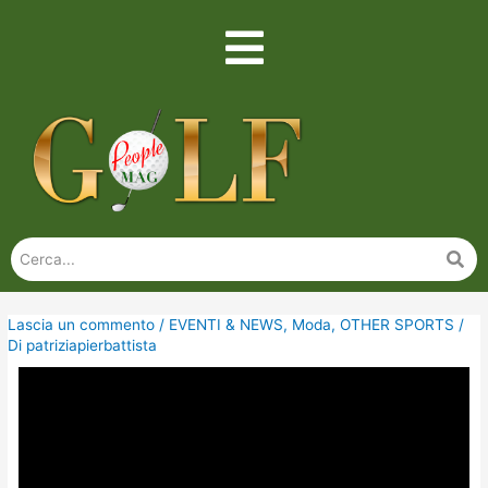
Lascia un commento
/
EVENTI & NEWS
,
Moda
,
OTHER SPORTS
/
Di
patriziapierbattista