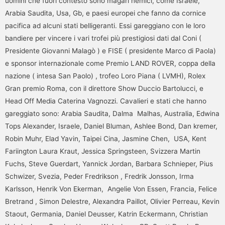
uomini che fuori contesto sono magari nemici, come Israele,
Arabia Saudita, Usa, Gb, e paesi europei che fanno da cornice
pacifica ad alcuni stati belligeranti. Essi gareggiano con le loro
bandiere per vincere i vari trofei più prestigiosi dati dal Coni (
Presidente Giovanni Malagò ) e FISE ( presidente Marco di Paola)
e sponsor internazionale come Premio LAND ROVER, coppa della
nazione ( intesa San Paolo) , trofeo Loro Piana ( LVMH), Rolex
Gran premio Roma, con il direttore Show Duccio Bartolucci, e
Head Off Media Caterina Vagnozzi. Cavalieri e stati che hanno
gareggiato sono: Arabia Saudita, Dalma Malhas, Australia, Edwina
Tops Alexander, Israele, Daniel Bluman, Ashlee Bond, Dan kremer,
Robin Muhr, Elad Yavin, Taipei Cina, Jasmine Chen, USA, Kent
Fariington Laura Kraut, Jessica Springsteen, Svizzera Martin
Fuchs, Steve Guerdart, Yannick Jordan, Barbara Schnieper, Pius
Schwizer, Svezia, Peder Fredrikson , Fredrik Jonsson, Irma
Karlsson, Henrik Von Ekerman, Angelie Von Essen, Francia, Felice
Bretrand , Simon Delestre, Alexandra Paillot, Olivier Perreau, Kevin
Staout, Germania, Daniel Deusser, Katrin Eckermann, Christian