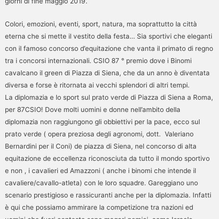
giorni di fine maggio 2019.
Colori, emozioni, eventi, sport, natura, ma soprattutto la città
eterna che si mette il vestito della festa… Sia sportivi che eleganti
con il famoso concorso d’equitazione che vanta il primato di regno
tra i concorsi internazionali. CSIO 87 ° premio dove i Binomi
cavalcano il green di Piazza di Siena, che da un anno è diventata
diversa e forse è ritornata ai vecchi splendori di altri tempi.
La diplomazia e lo sport sul prato verde di Piazza di Siena a Roma,
per 87CSIO! Dove molti uomini e donne nell’ambito della
diplomazia non raggiungono gli obbiettivi per la pace, ecco sul
prato verde ( opera preziosa degli agronomi, dott. Valeriano
Bernardini per il Coni) de piazza di Siena, nel concorso di alta
equitazione de eccellenza riconosciuta da tutto il mondo sportivo
e non , i cavalieri ed Amazzoni ( anche i binomi che intende il
cavaliere/cavallo-atleta) con le loro squadre. Gareggiano uno
scenario prestigioso e rassicuranti anche per la diplomazia. Infatti
è qui che possiamo ammirare la competizione tra nazioni ed