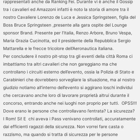
rappresentati anche da Ranking Fei. Durante vi è anche il Gossip
tra i cavalieri ed Amazzoni infatti è noto la storia di amore tra il
nostro Cavaliere Lorenzo de Luca e Jessica Springsteen, figlia del
Boss Bruce Springsteen ,presente alla gara ospite del Lounge
sponsor Brand. Presente per l’Italia, Renzo Arbore, Bruno Vespa,
Maria Grazia Cucinotta, ed il presidente della Repubblica Sergio
Mattarella e le frecce tricolore dell’Aeronautica italiana.
Per concludere il nostro pit-stop tra gli eventi della città Roma ci
imbattiamo tra altri cavalieri che non gareggiano ma che
controllano i circuiti esterno dell’evento, ossia la Polizia di Stato e
Carabinieri che dovrebbero sorvegliare la situazione, ma al nostro
giudizio notiamo all’interno dell’evento si aggirano loschi individui
che cercavano anche loro di lavorare proprietà altrui durante il
concorso, entrando anche nei luoghi non proprio per tutti. OPSS!!!
Dove erano le persone che controllavano l’entrata? La sicurezza?
I Rom! Si! E chi aveva i Pass venivano controllati, accuratamente
dai efficienti ragazzi della sicurezza. Non vorrei fare casta o
razzismo, ma quando si tratta di sicurezza per le persone