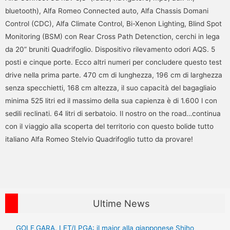
Ultime News
GOLF,GARA. LET/LPGA: il major alla giapponese Shiho