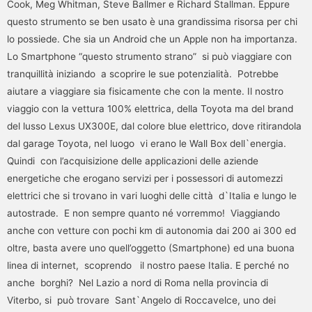
Cook, Meg Whitman, Steve Ballmer e Richard Stallman. Eppure
questo strumento se ben usato è una grandissima risorsa per chi
lo possiede. Che sia un Android che un Apple non ha importanza.
Lo Smartphone “questo strumento strano” si può viaggiare con
tranquillità iniziando a scoprire le sue potenzialità. Potrebbe
aiutare a viaggiare sia fisicamente che con la mente. Il nostro
viaggio con la vettura 100% elettrica, della Toyota ma del brand
del lusso Lexus UX300E, dal colore blue elettrico, dove ritirandola
dal garage Toyota, nel luogo vi erano le Wall Box dell`energia.
Quindi con l’acquisizione delle applicazioni delle aziende
energetiche che erogano servizi per i possessori di automezzi
elettrici che si trovano in vari luoghi delle città d`Italia e lungo le
autostrade. E non sempre quanto né vorremmo! Viaggiando
anche con vetture con pochi km di autonomia dai 200 ai 300 ed
oltre, basta avere uno quell’oggetto (Smartphone) ed una buona
linea di internet, scoprendo il nostro paese Italia. E perché no
anche borghi? Nel Lazio a nord di Roma nella provincia di
Viterbo, si può trovare Sant`Angelo di Roccavelce, uno dei