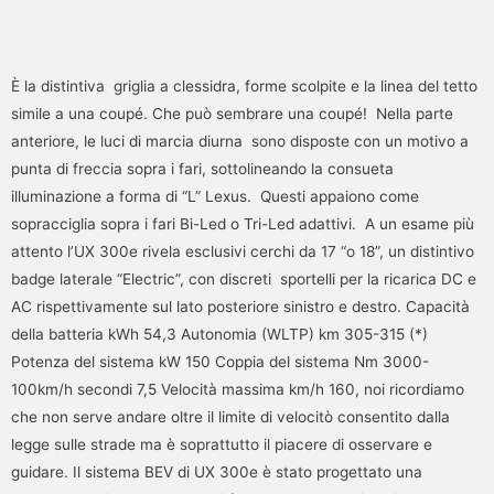
È la distintiva griglia a clessidra, forme scolpite e la linea del tetto
simile a una coupé. Che può sembrare una coupé! Nella parte
anteriore, le luci di marcia diurna sono disposte con un motivo a
punta di freccia sopra i fari, sottolineando la consueta
illuminazione a forma di “L” Lexus. Questi appaiono come
sopracciglia sopra i fari Bi-Led o Tri-Led adattivi. A un esame più
attento l’UX 300e rivela esclusivi cerchi da 17 “o 18”, un distintivo
badge laterale “Electric”, con discreti sportelli per la ricarica DC e
AC rispettivamente sul lato posteriore sinistro e destro. Capacità
della batteria kWh 54,3 Autonomia (WLTP) km 305-315 (*)
Potenza del sistema kW 150 Coppia del sistema Nm 3000-
100km/h secondi 7,5 Velocità massima km/h 160, noi ricordiamo
che non serve andare oltre il limite di velocitò consentito dalla
legge sulle strade ma è soprattutto il piacere di osservare e
guidare. Il sistema BEV di UX 300e è stato progettato una