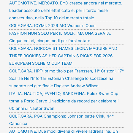
AUTOMOTIVE. MERCATO. BYD cresce ancora nel mercato.
Leader assoluto dell’elettrificato e, per il terzo mese
consecutivo, nella Top 10 del mercato totale
GOLF,GARA. ICYMI: 2026 AIG Women’s Open
FASHION NON SOLO PER IL GOLF…MA UNA SERATA.
Cinque colori, cinque modi per farsi notare
GOLF,GARA. NORDQVIST NAMES LEONA MAGUIRE AND
THREE ROOKIES AS HER CAPTAIN’S PICKS FOR 2026
EUROPEAN SOLHEIM CUP TEAM
GOLF,GARA. HPT: primo titolo per Franssen, 11° Cristoni, 17°
Scalise Nell’Infortar Estonian Challenge lo scozzese ha
superato nel giro finale l’inglese Andrew Wilson
ITALIA, NAUTICA, EVENTO, SARDEGNA, Rolex Swan Cup
torna a Porto Cervo Un’edizione da record per celebrare i
60 anni di Nautor Swan
GOLF,GARA. PGA Champions: Johnson batte Cink, 44°
Canonica
AUTOMOTIVE. Due modi diversi di vivere l’adrenalina. Un