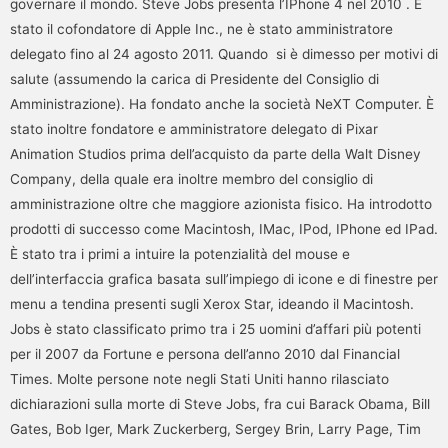
governare il mondo. Steve Jobs presenta l’IPhone 4 nel 2010 . È
stato il cofondatore di Apple Inc., ne è stato amministratore
delegato fino al 24 agosto 2011. Quando si è dimesso per motivi di
salute (assumendo la carica di Presidente del Consiglio di
Amministrazione). Ha fondato anche la società NeXT Computer. È
stato inoltre fondatore e amministratore delegato di Pixar
Animation Studios prima dell’acquisto da parte della Walt Disney
Company, della quale era inoltre membro del consiglio di
amministrazione oltre che maggiore azionista fisico. Ha introdotto
prodotti di successo come Macintosh, IMac, IPod, IPhone ed IPad.
È stato tra i primi a intuire la potenzialità del mouse e
dell’interfaccia grafica basata sull’impiego di icone e di finestre per
menu a tendina presenti sugli Xerox Star, ideando il Macintosh.
Jobs è stato classificato primo tra i 25 uomini d’affari più potenti
per il 2007 da Fortune e persona dell’anno 2010 dal Financial
Times. Molte persone note negli Stati Uniti hanno rilasciato
dichiarazioni sulla morte di Steve Jobs, fra cui Barack Obama, Bill
Gates, Bob Iger, Mark Zuckerberg, Sergey Brin, Larry Page, Tim