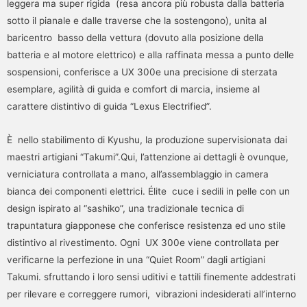
leggera ma super rigida (resa ancora più robusta dalla batteria
sotto il pianale e dalle traverse che la sostengono), unita al
baricentro basso della vettura (dovuto alla posizione della
batteria e al motore elettrico) e alla raffinata messa a punto delle
sospensioni, conferisce a UX 300e una precisione di sterzata
esemplare, agilità di guida e comfort di marcia, insieme al
carattere distintivo di guida “Lexus Electrified”.
È nello stabilimento di Kyushu, la produzione supervisionata dai
maestri artigiani “Takumi”.Qui, l’attenzione ai dettagli è ovunque,
verniciatura controllata a mano, all’assemblaggio in camera
bianca dei componenti elettrici. Élite cuce i sedili in pelle con un
design ispirato al “sashiko”, una tradizionale tecnica di
trapuntatura giapponese che conferisce resistenza ed uno stile
distintivo al rivestimento. Ogni UX 300e viene controllata per
verificarne la perfezione in una “Quiet Room” dagli artigiani
Takumi. sfruttando i loro sensi uditivi e tattili finemente addestrati
per rilevare e correggere rumori, vibrazioni indesiderati all’interno