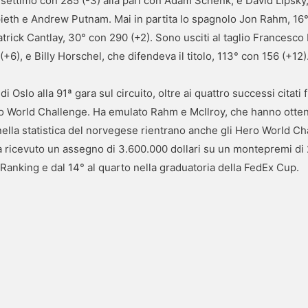
 settimo con 285 (-3) alla pari con Adam Schenk, e David Lipsky, 
ieth e Andrew Putnam. Mai in partita lo spagnolo Jon Rahm, 16°
trick Cantlay, 30° con 290 (+2). Sono usciti al taglio Francesco 
+6), e Billy Horschel, che difendeva il titolo, 113° con 156 (+12)
 Oslo alla 91ª gara sul circuito, oltre ai quattro successi citati 
ero World Challenge. Ha emulato Rahm e McIlroy, che hanno otte
 nella statistica del norvegese rientrano anche gli Hero World 
 Ha ricevuto un assegno di 3.600.000 dollari su un montepremi di 2
 Ranking e dal 14° al quarto nella graduatoria della FedEx Cup.