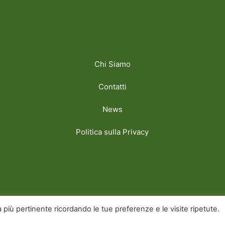
Chi Siamo
Contatti
News
Politica sulla Privacy
y Golfpeoplemag
za più pertinente ricordando le tue preferenze e le visite ripetute.