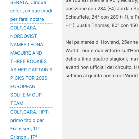
tre round insieme a Rory McIlroy,
SERATA. Cinque
posizione con 284 (-4) Jordan Sp
colori, cinque modi
Schauffele, 24° con 289 (+1), e Pa
per farsi notare
+11), Justin Thomas, 80° con 150 (
GOLF,GARA.
NORDQVIST
Nel palmarès di Hovland, 25enne di
NAMES LEONA
World Tour e due vittorie sull’H
MAGUIRE AND
delle ultime quattro stagioni, ma
THREE ROOKIES
eventi non ufficiali del circuito.
AS HER CAPTAIN’S
settimo al quinto posto nel World
PICKS FOR 2026
EUROPEAN
SOLHEIM CUP
TEAM
GOLF,GARA. HPT:
primo titolo per
Franssen, 11°
Cristoni, 17°