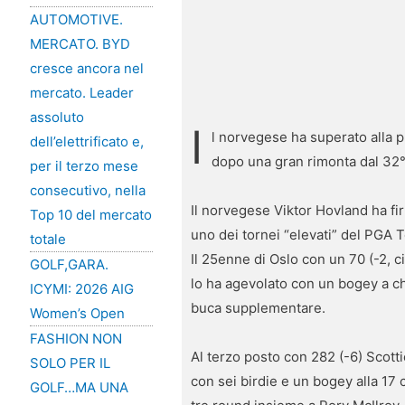
AUTOMOTIVE.
MERCATO. BYD
cresce ancora nel
mercato. Leader
assoluto
I
l norvegese ha superato alla 
dell’elettrificato e,
dopo una gran rimonta dal 32
per il terzo mese
consecutivo, nella
Il norvegese Viktor Hovland ha fir
Top 10 del mercato
uno dei tornei “elevati” del PGA T
totale
Il 25enne di Oslo con un 70 (-2, 
GOLF,GARA.
lo ha agevolato con un bogey a chi
ICYMI: 2026 AIG
buca supplementare.
Women’s Open
FASHION NON
Al terzo posto con 282 (-6) Scott
SOLO PER IL
con sei birdie e un bogey alla 17 
GOLF…MA UNA