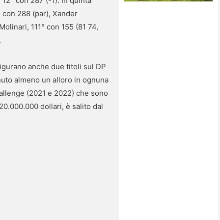
12° con 287 (-1). In quinta
 con 288 (par), Xander
Molinari, 111° con 155 (81 74,
.
figurano anche due titoli sul DP
nuto almeno un alloro in ognuna
Challenge (2021 e 2022) che sono
0.000.000 dollari, è salito dal