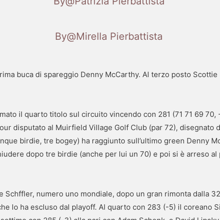
By@Patrizia Pierbattista
By@Mirella Pierbattista
prima buca di spareggio Denny McCarthy. Al terzo posto Scottie
°
mato il quarto titolo sul circuito vincendo con 281 (71 71 69 70,
our disputato al Muirfield Village Golf Club (par 72), disegnato 
cinque birdie, tre bogey) ha raggiunto sull’ultimo green Denny M
udere dopo tre birdie (anche per lui un 70) e poi si è arreso al 
ie Schffler, numero uno mondiale, dopo un gran rimonta dalla 32
che lo ha escluso dal playoff. Al quarto con 283 (-5) il coreano