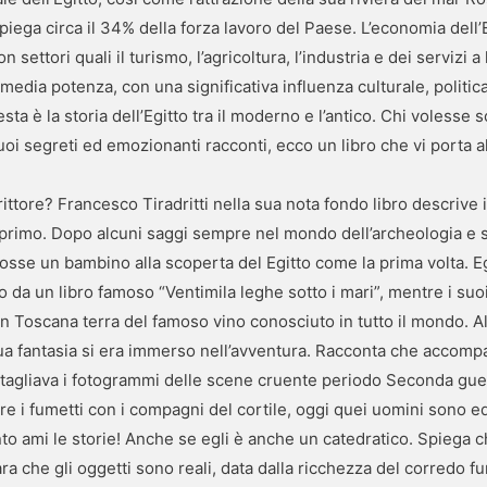
piega circa il 34% della forza lavoro del Paese. L’economia dell’
n settori quali il turismo, l’agricoltura, l’industria e dei servizi 
media potenza, con una significativa influenza culturale, politica
è la storia dell’Egitto tra il moderno e l’antico. Chi volesse sc
suoi segreti ed emozionanti racconti, ecco un libro che vi porta al
rittore? Francesco Tiradritti nella sua nota fondo libro descrive
 primo. Dopo alcuni saggi sempre nel mondo dell’archeologia e st
 fosse un bambino alla scoperta del Egitto come la prima volta. E
o da un libro famoso “Ventimila leghe sotto i mari”, mentre i su
In Toscana terra del famoso vino conosciuto in tutto il mondo. A
ua fantasia si era immerso nell’avventura. Racconta che accompa
i tagliava i fotogrammi delle scene cruente periodo Seconda gue
re i fumetti con i compagni del cortile, oggi quei uomini sono ed
nto ami le storie! Anche se egli è anche un catedratico. Spiega 
ara che gli oggetti sono reali, data dalla ricchezza del corredo 