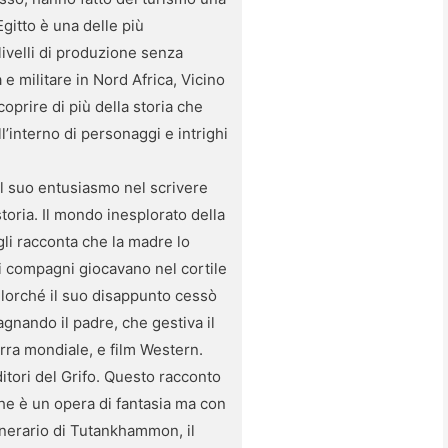
Egitto è una delle più
a livelli di produzione senza
 e militare in Nord Africa, Vicino
oprire di più della storia che
l’interno di personaggi e intrighi
 il suo entusiasmo nel scrivere
oria. Il mondo inesplorato della
gli racconta che la madre lo
oi compagni giocavano nel cortile
llorché il suo disappunto cessò
gnando il padre, che gestiva il
rra mondiale, e film Western.
itori del Grifo. Questo racconto
che è un opera di fantasia ma con
funerario di Tutankhammon, il