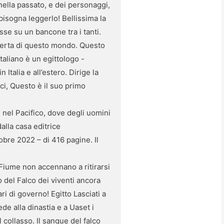
nella passato, e dei personaggi,
bisogna leggerlo! Bellissima la
sse su un bancone tra i tanti.
operta di questo mondo. Questo
taliano è un egittologo -
talia e all’estero. Dirige la
ici, Questo è il suo primo
e nel Pacifico, dove degli uomini
alla casa editrice
obre 2022 – di 416 pagine. Il
Fiume non accennano a ritirarsi
o del Falco dei viventi ancora
i di governo! Egitto Lasciati a
de alla dinastia e a Uaset i
 collasso. Il sangue del falco