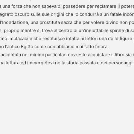
e a una forza che non sapeva di possedere per reclamare il poter
greto oscuro sulle sue origini che lo condurrà a un fatale incont
l’Inondazione, una prostituta sacra che per volere divino non p
, proprio mentre si trova al centro di un’ineluttabile spirale di 
tmo implacabile che restituisce intatta ai lettori una delle figure 
amo l’antico Egitto come non abbiamo mai fatto finora.
ccontata nei minimi particolari dovreste acquistare il libro sia
na lettura ed immergetevi nella storia passata e nei personaggi.