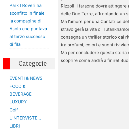
Park I Roveri ha
Rizzoli Il faraone dovrà attinger
sconfitto in finale
delle Due Terre, affrontando un se
la compagine di
Ma l’amore per una Cantatrice del
Asolo che puntava
stravolgerà la vita di Tutankhamon
al terzo successo
consegna un thriller storico dal ri
di fila
tra profumi, colori e suoni rivivi
Ma per concludere questa storia ra
scoprire come andrà a finire! Buo
Categorie
EVENTI & NEWS
FOOD &
BEVERAGE
LUXURY
Golf
L'INTERVISTE…
LIBRI