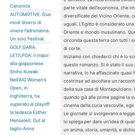
Canonica
parte vitale dell’economia, che im
AUTOMOTIVE. Due
diversificate del Vicino Oriente, co
modi diversi di
uguali. L’Egitto è considerato una 
vivere l’adrenalina.
Oriente e mondo musulmano. Questa 
Un solo Festival.
circonda questa terra con tutti i 
GOLF,GARA.
di corte.
LET/LPGA: il major
Iniziamo con chiederci chi è lo sc
alla giapponese
questo romanzo. Si è stato il suo
Shiho Kuwaki
narrativa, lo ha affascinato quasi
Nell’AIG Women’s
costrinse ad ascoltare un raccont
Open, in
della sua casa di Montepulciano. 
Inghilterra, ha
quando già alle prime pagine la s
superato al playoff
cinema della curia vescovile, egl
la tedesca Esther
Le giornate si svolgevano a legge
Henseleit. Out al
lo spiega per dare un’idea di qua
taglio Anna
un anima, storia, umanità, e dichi