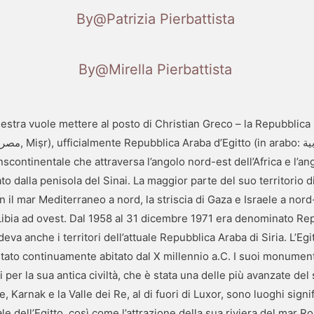
By@Patrizia Pierbattista
By@Mirella Pierbattista
la destra vuole mettere al posto di Christian Greco – la Repubblica
a
nscontinentale che attraversa l’angolo nord-est dell’Africa e l’an
to dalla penisola del Sinai. La maggior parte del suo territorio d
 il mar Mediterraneo a nord, la striscia di Gaza e Israele a nord-
 Libia ad ovest. Dal 1958 al 31 dicembre 1971 era denominato Rep
deva anche i territori dell’attuale Repubblica Araba di Siria. L’Eg
ato continuamente abitato dal X millennio a.C. I suoi monumenti
i per la sua antica civiltà, che è stata una delle più avanzate de
 Karnak e la Valle dei Re, al di fuori di Luxor, sono luoghi signi
rale dell’Egitto, così come l’attrazione della sua riviera del mar 