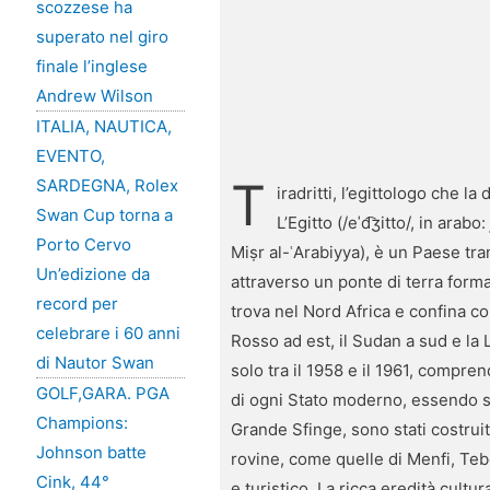
scozzese ha
superato nel giro
finale l’inglese
Andrew Wilson
ITALIA, NAUTICA,
EVENTO,
T
SARDEGNA, Rolex
iradritti, l’egittologo che 
Swan Cup torna a
L’Egitto (/eˈd͡ʒitto/, in arabo: مصر‎, Miṣr), ufficialmente Repubblica Araba d’Egitto (in arabo: جمهورية مصر العربية‎, Ǧumhūriyy
Porto Cervo
Miṣr al-ʿArabiyya), è un Paese tra
Un’edizione da
attraverso un ponte di terra forma
record per
trova nel Nord Africa e confina con
celebrare i 60 anni
Rosso ad est, il Sudan a sud e la
di Nautor Swan
solo tra il 1958 e il 1961, compren
GOLF,GARA. PGA
di ogni Stato moderno, essendo st
Champions:
Grande Sfinge, sono stati costruit
Johnson batte
rovine, come quelle di Menfi, Tebe,
Cink, 44°
e turistico. La ricca eredità cultu