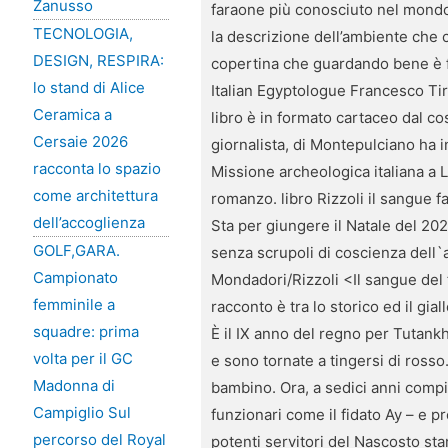
Zanusso
faraone più conosciuto nel mondo.
TECNOLOGIA,
la descrizione dell’ambiente che c
DESIGN, RESPIRA:
copertina che guardando bene è fat
lo stand di Alice
Italian Egyptologue Francesco Tir
Ceramica a
libro è in formato cartaceo dal co
Cersaie 2026
giornalista, di Montepulciano ha i
racconta lo spazio
Missione archeologica italiana a L
come architettura
romanzo. libro Rizzoli il sangue f
dell’accoglienza
Sta per giungere il Natale del 202
GOLF,GARA.
senza scrupoli di coscienza dell`
Campionato
Mondadori/Rizzoli <Il sangue del f
femminile a
racconto è tra lo storico ed il giall
squadre: prima
È il IX anno del regno per Tutan
volta per il GC
e sono tornate a tingersi di rosso
Madonna di
bambino. Ora, a sedici anni compiu
Campiglio Sul
funzionari come il fidato Ay – e p
percorso del Royal
potenti servitori del Nascosto sta