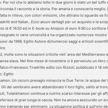
 Per noi che lo abbiamo letto in due giorni è stato un bel tuffo 
irconda il racconto e la storia. Per amarla e conoscerla meglio, 
ta in rilievo, con colori vivissimi, che attirano lo sguardo se fo
adritti and Italian…Ecco alcuni dettagli per un acquisto e la sc
sto di € 16.50 ed in E-book su Amazon di euro 9.90.Lo scrittore i
nsegnato in varie università e ha organizzato numerose mostre in I
uxor da 1996. Egitto Autore di/numerosi saggi e articoli scientif
alco
2, molte sono le situazioni critiche nell`area del Mediterraneo 
aerea slava. Nel fine mese di novembre ci è pervenuto un libro d
alco>Francesco Tiradritto edito con Rizzoli, pubblicato il 18 ott
o. Egitto
khamon. Un oscuro presagio minaccia le Due Terre: le acque del 
. Gli dei sembrano avere abbandonato il loro figlio, salito al tron
ti, Tutankhamon continua a nutrire scarso interesse per gli affar
referisce di gran lunga la caccia. Non ha ancora assicurato un ere
nno tramando per eliminarlo. La situazione politica è sull’orlo del